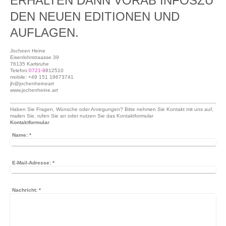
ERHALTEN DANN VORAB INFOSZU
DEN NEUEN EDITIONEN UND
AUFLAGEN.
Jocheen Heine
Eisenlohrstraasse 39
76135 Karlsruhe
Telefon:
0721-9
812510
mobile: +49 151 19673741
jh@jochenheineart
www.jochenheine.art
Haben Sie Fragen, Wünsche oder Anregungen? Bitte nehmen Sie Kontakt mit uns auf,
mailen Sie, rufen Sie an oder nutzen Sie das Kontaktformular
Kontaktformular
Name:
*
E-Mail-Adresse:
*
Nachricht:
*