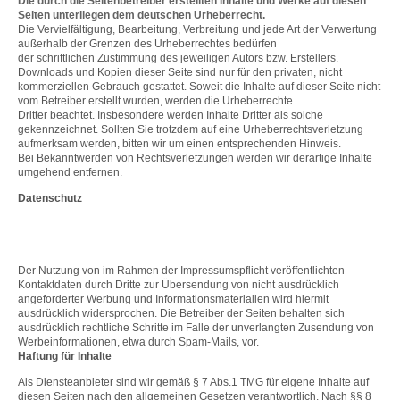
Die durch die Seitenbetreiber erstellten Inhalte und Werke auf diesen
Seiten unterliegen dem deutschen Urheberrecht.
Die Vervielfältigung, Bearbeitung, Verbreitung und jede Art der Verwertung
außerhalb der Grenzen des Urheberrechtes bedürfen
der schriftlichen Zustimmung des jeweiligen Autors bzw. Erstellers.
Downloads und Kopien dieser Seite sind nur für den privaten, nicht
kommerziellen Gebrauch gestattet. Soweit die Inhalte auf dieser Seite nicht
vom Betreiber erstellt wurden, werden die Urheberrechte
Dritter beachtet. Insbesondere werden Inhalte Dritter als solche
gekennzeichnet. Sollten Sie trotzdem auf eine Urheberrechtsverletzung
aufmerksam werden, bitten wir um einen entsprechenden Hinweis.
Bei Bekanntwerden von Rechtsverletzungen werden wir derartige Inhalte
umgehend entfernen.
Datenschutz
Der Nutzung von im Rahmen der Impressumspflicht veröffentlichten
Kontaktdaten durch Dritte zur Übersendung von nicht ausdrücklich
angeforderter Werbung und Informationsmaterialien wird hiermit
ausdrücklich widersprochen. Die Betreiber der Seiten behalten sich
ausdrücklich rechtliche Schritte im Falle der unverlangten Zusendung von
Werbeinformationen, etwa durch Spam-Mails, vor.
Haftung für Inhalte
Als Diensteanbieter sind wir gemäß § 7 Abs.1 TMG für eigene Inhalte auf
diesen Seiten nach den allgemeinen Gesetzen verantwortlich. Nach §§ 8